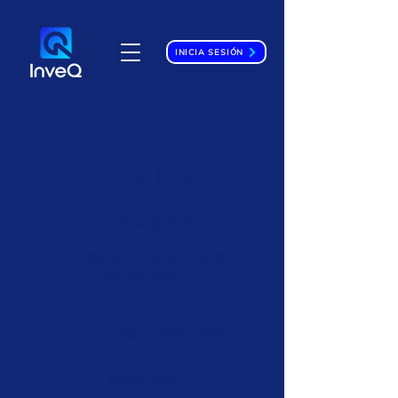
INICIA SESIÓN
Tutoría Inglés
Colegial
Tutoría individual o grupal (Máximo 3
estudiantes)
$15
hr
1 h
1
$15 hr c/estudiante
c/estudiante
Costa Rica