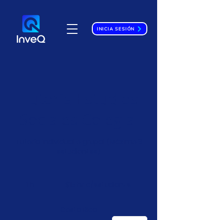
INICIA SESIÓN
Tutoría Estudios
Sociales Colegial
Tutoría individual o grupal (Máximo 3
estudiantes)
$15
hr
1 h
1
$15 hr c/estudiante
c/estudiante
Costa Rica