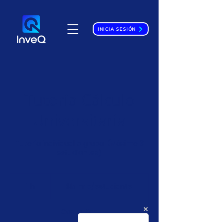
INICIA SESIÓN
Tutoría Cálculo
Universitaria
Tutoría individual o grupal (Máximo 3
estudiantes)
$15
hr
1 h
1
$15 hr c/estudiante
c/estudiante
Costa Rica