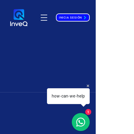
INICIA SESIÓN
how-can-we-help
1