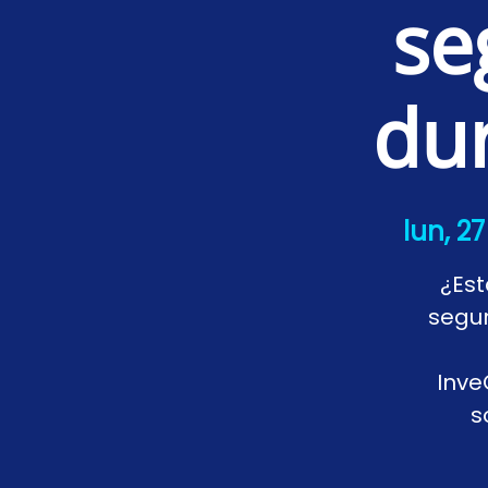
se
du
lun, 27
¿Est
segur
Inve
s