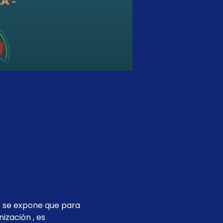
e se expone que para 
ización , es 