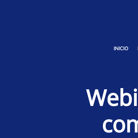
INICIO
Webi
com