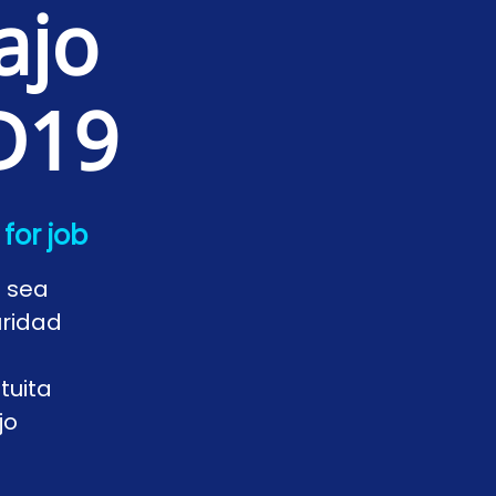
ajo
D19
for job
o sea
uridad
tuita
jo