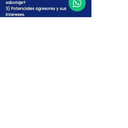
sabotaje?
3) Potenciales agresores y sus 
intereses.
4) Metodología Carver Shock Plus.
Más detalles >
INSCRÍBETE AQUÍ
Venta finalizada
Tipo de entrada
Metodología CARVER
SHOCK
Leer más
Precio