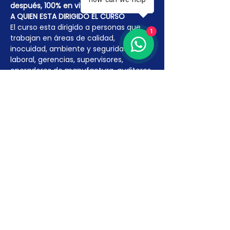
después, 100% en vivo.
A QUIEN ESTA DIRIGIDO EL CURSO
El curso esta dirigido a personas que 
1
trabajan en áreas de calidad, 
inocuidad, ambiente y seguridad 
laboral, gerencias, supervisores, 
operadores de manufactura, auditores 
y gestores de calidad. También esta 
dirigido a pequeños…
Más detalles >
INSCRÍBETE AQUÍ
Venta finalizada
Tipo de entrada
INTERPRETACIÓN FSSC