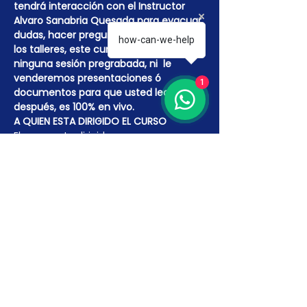
tendrá interacción con el Instructor 
Alvaro Sanabria Quesada para evacuar 
dudas, hacer preguntas, participar en 
how-can-we-help
los talleres, este curso NO tiene 
ninguna sesión pregrabada, ni  le 
venderemos presentaciones ó 
1
documentos para que usted lea 
después, es 100% en vivo.
A QUIEN ESTA DIRIGIDO EL CURSO
El curso esta dirigido a personas que 
trabajan en áreas de calidad, 
inocuidad, gerencias, supervisores, 
operadores de…
Más detalles >
INSCRÍBETE AQUÍ
Venta finalizada