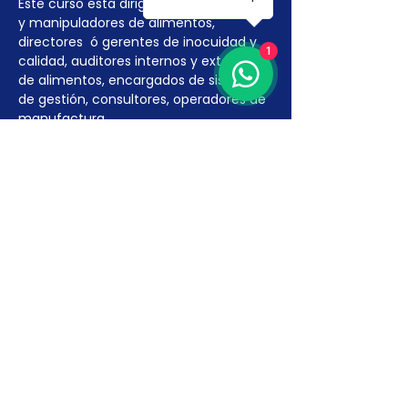
Este curso esta dirigido a procesadores 
y manipuladores de alimentos, 
directores  ó gerentes de inocuidad y 
1
calidad, auditores internos y externos 
de alimentos, encargados de sistemas 
de gestión, consultores, operadores de 
manufactura.
Duración:
 12 horas
Fechas:
 El curso se realizará 28, 29 y 30…
Más detalles >
INSCRÍBETE AQUÍ
Venta finalizada
Tipo de entrada
Curso Manejo de
Alérgenos