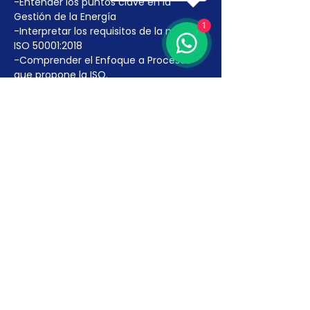
-Entender los puntos clave en la 
Gestión de la Energía
1
-Interpretar los requisitos de la norma 
ISO 50001:2018
-Comprender el Enfoque a Procesos 
que propone la ISO.
-Comprender y aplicar el Pensamiento 
Basado en el Riesgo.
Más detalles >
INSCRÍBETE AQUÍ
Venta finalizada
Tipo de entrada
Curso Virtual ISO 50001:2018
Leer más