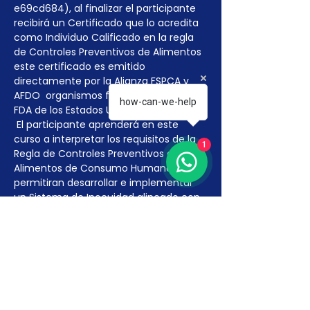
e69cd684), al finalizar el participante 
recibirá un Certificado que lo acredita 
como Individuo Calificado en la regla 
de Controles Preventivos de Alimentos 
este certificado es emitido 
directamente por la Alianza FSPCA y 
AFDO  organismos financiados por la 
how-can-we-help
FDA de los Estados Unidos.
 El participante aprenderá en este 
curso a interpretar los requisitos de la 
1
Regla de Controles Preventivos de 
Alimentos de Consumo Humano que le 
permitiran desarrollar e implementar 
un Sistema de Inocuidad alineado con 
las obligaciones de la Ley FSMA.
RECORDATORIO
Para septiembre 19 del 2016 la mayoría 
de los procesadores de alimentos 
necesitaran…
Más detalles >