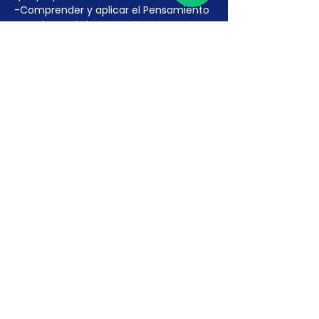
-Comprender y aplicar el Pensamiento 
Basado en el Riesgo.
Más detalles >
INSCRÍBETE AQUÍ
Venta finalizada
Tipo de entrada
Curso Auditor ISO 14001:2015
Leer más
Precio
USD 399,00
+USD 51,87 IVA