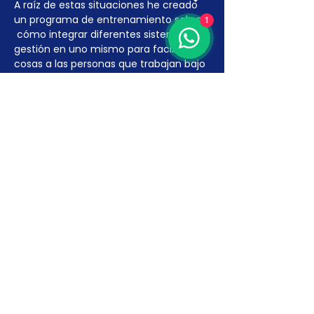
A raíz de estas situaciones he creado 
un programa de entrenamiento sobre 
1
 cómo integrar diferentes sistemas de 
gestión en uno mismo para facilitar las 
cosas a las personas que trabajan bajo 
estas certificaciones.
Aproveche esta oportunidad…
Más detalles >
INSCRÍBETE AQUÍ
Venta finalizada
Tipo de entrada
Curso Sistemas Integrados
ISO