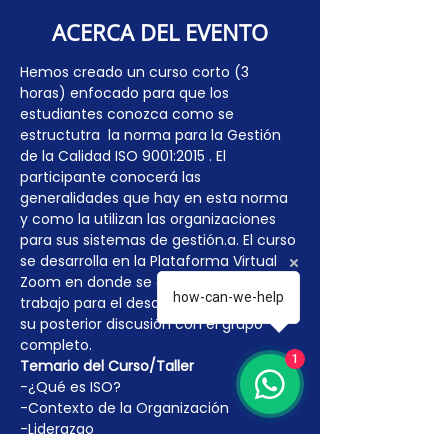
ACERCA DEL EVENTO
Hemos creado un curso corto (3 
horas) enfocado para que los 
estudiantes conozca como se 
estructutra  la norma para la Gestión 
de la Calidad ISO 9001:2015 . El 
participante conocerá las 
generalidades que hay en esta norma 
y como la utilizan las organizaciones 
para sus sistemas de gestión.a. El curso 
se desarrolla en la Plataforma Virtual 
Zoom en donde se crearán grupos de 
how-can-we-help
trabajo para el desarrollo de talleres y 
su posterior discusión con el grupo 
completo. 
1
Temario del Curso/Taller
-¿Qué es ISO?
-Contexto de la Organización
-Liderazgo